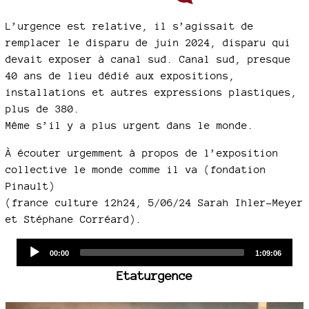
L’urgence est relative, il s’agissait de
remplacer le disparu de juin 2024, disparu qui
devait exposer à canal sud. Canal sud, presque
40 ans de lieu dédié aux expositions,
installations et autres expressions plastiques,
plus de 380.
Même s’il y a plus urgent dans le monde.
À écouter urgemment à propos de l’exposition
collective le monde comme il va (fondation
Pinault)
(france culture 12h24, 5/06/24 Sarah Ihler-Meyer
et Stéphane Corréard).
Audio
Current
Total
00:00
1:09:06
time
duration
Player
Etaturgence