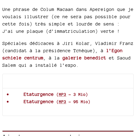
Une phrase de Colum Macaan dans Apereigon que je
voulais illustrer (ce ne sera pas possible pour
cette fois) très simple et lourde de sens :
J’ai une plaque (d’immatriculation) verte !
Spéciales dédicaces à Jiri Kolar, Vladimir Franz
(candidat à la présidence Tchèque), à
l’Egon
schiele centrum
, à la
galerie benedict
et Saoud
Salem qui a installé l’expo.
Documents joints
Etaturgence
(
MP3
-
3 Mio
)
Etaturgence
(
MP3
-
95 Mio
)