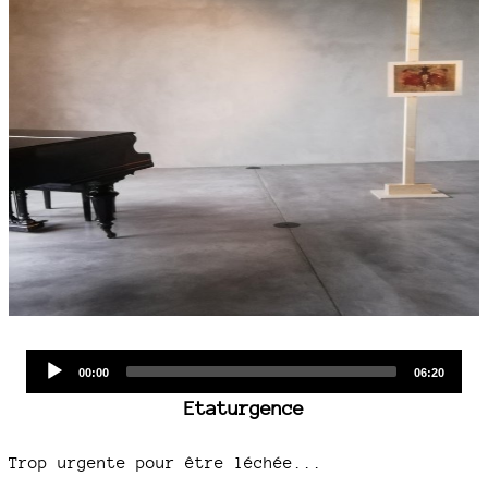
Audio
Current
Total
00:00
06:20
time
duration
Player
Etaturgence
Trop urgente pour être léchée...