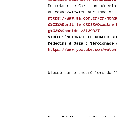
De retour de Gaza, un médecin
au cessez-le-feu sur fond de 
https://www.aa.com.tr/fr/mond
d%C3%A9crit-le-d%C3%A9sastre-
g%C3%A9nocide-/3139027
VIDÉO TÉMOIGNAGE DE KHALED BE
Médecins à Gaza : Témoignage 
https://www.youtube.com/watch
blessé sur brancard lors de "