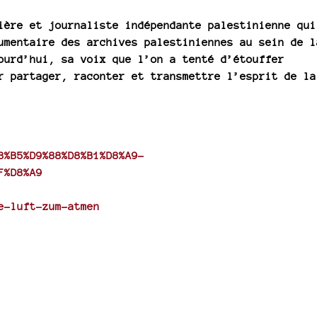
ière et journaliste indépendante palestinienne qui
umentaire des archives palestiniennes au sein de l
ourd’hui, sa voix que l’on a tenté d’étouffer
r partager, raconter et transmettre l’esprit de la
8%B5%D9%88%D8%B1%D8%A9-
F%D8%A9
e-luft-zum-atmen