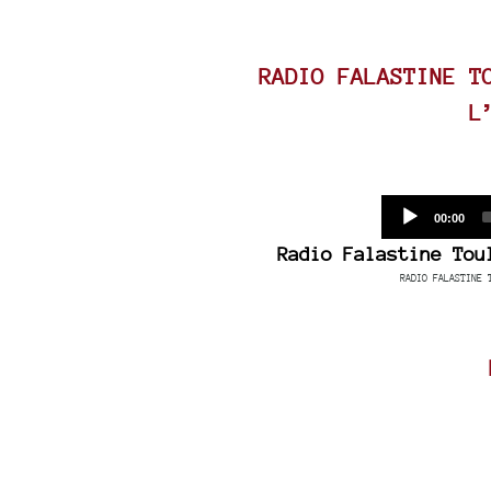
RADIO FALASTINE T
L
Current
00:00
time
Radio Falastine Tou
RADIO FALASTINE 