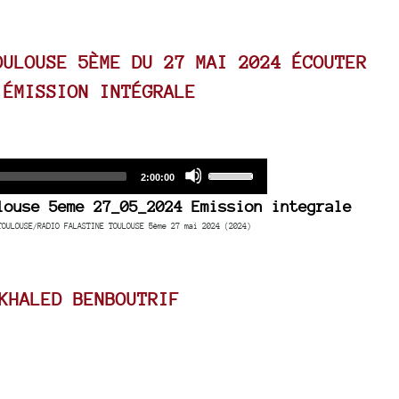
OULOUSE 5ÈME DU 27 MAI 2024 ÉCOUTER
’ÉMISSION INTÉGRALE
Audio
Use
Total
2:00:00
duration
Player
Up/Down
louse 5eme 27_05_2024 Emission integrale
Arrow
TOULOUSE/RADIO FALASTINE TOULOUSE 5ème 27 mai 2024 (2024)
keys
to
increase
KHALED BENBOUTRIF
or
decrease
volume.