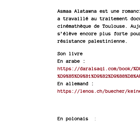
Asmaa Alatawna est une romanc
a travaillé au traitement doc
cinémathèque de Toulouse. Auj
s’élève encore plus forte pou
résistance palestinienne.
Son livre
En arabe :
https://daralsaqi.com/book/%D
%D9%85%D9%81%D9%82%D9%88%D8%A
En allemand :
https://lenos.ch/buecher/kein
En polonais
: