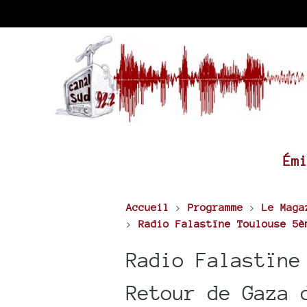
Ém
Accueil
>
Programme
>
Le Maga
>
Radio Falastïne Toulouse 5è
Radio Falastïne
Retour de Gaza 