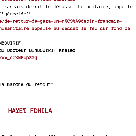
 français décrit le désastre humanitaire, appelle
‘’génocide’’
e/de-retour-de-gaza-un-m%C3%A9decin-francais-
humanitaire-appelle-au-cessez-le-feu-sur-fond-de-
NBOUTRIF
du Docteur BENBOUTRIF Khaled
?v=_ccZN8UpzGg
la marche du retour"
HAYET FDHILA