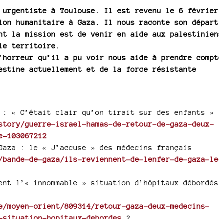
 urgentiste à Toulouse. Il est revenu le 6 février
ion humanitaire à Gaza. Il nous raconte son départ
nt la mission est de venir en aide aux palestinien
le territoire.
’horreur qu’il a pu voir nous aide à prendre compt
estine actuellement et de la force résistante
 : « C’était clair qu’on tirait sur des enfants »
story/guerre-israel-hamas-de-retour-de-gaza-deux-
e-103067212
Gaza : le « J’accuse » des médecins français
/bande-de-gaza/ils-reviennent-de-lenfer-de-gaza-le
ent l’« innommable » situation d’hôpitaux débordés
e/moyen-orient/809314/retour-gaza-deux-medecins-
-situation-hopitaux-debordes
?