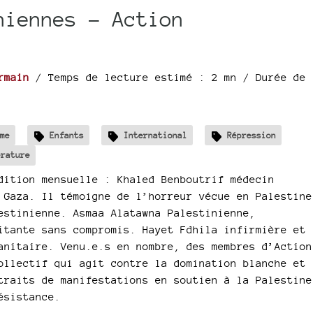
niennes - Action
rmain
/ Temps de lecture estimé : 2 mn
/ Durée de
me
Enfants
International
Répression
érature
dition mensuelle : Khaled Benboutrif médecin
 Gaza. Il témoigne de l’horreur vécue en Palestine
estinienne. Asmaa Alatawna Palestinienne,
itante sans compromis. Hayet Fdhila infirmière et
anitaire. Venu.e.s en nombre, des membres d’Action
ollectif qui agit contre la domination blanche et
traits de manifestations en soutien à la Palestine
ésistance.