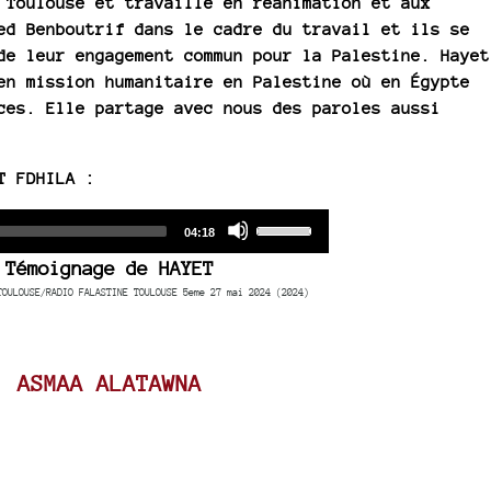
 Toulouse et travaille en réanimation et aux
ed Benboutrif dans le cadre du travail et ils se
de leur engagement commun pour la Palestine. Hayet
en mission humanitaire en Palestine où en Égypte
ces. Elle partage avec nous des paroles aussi
T FDHILA :
Audio
Use
Total
04:18
duration
Player
Up/Down
Témoignage de HAYET
Arrow
TOULOUSE/RADIO FALASTINE TOULOUSE 5eme 27 mai 2024 (2024)
keys
to
increase
ASMAA ALATAWNA
or
decrease
volume.