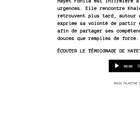
Hayet Fdhila est infirmière à
urgences. Elle rencontre Khal
retrouvent plus tard, autour 
exprime sa volonté de partir 
afin de partager ses compéten
douces que remplies de force.
ÉCOUTER LE TÉMOIGNAGE DE HAYE
Current
00:00
time
RADIO FALASTINE 