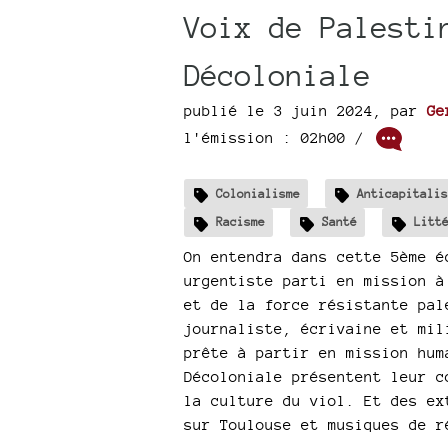
Voix de Palesti
Décoloniale
publié le 3 juin 2024
,
par
Ge
l'émission : 02h00
/
Colonialisme
Anticapitalis
Racisme
Santé
Litt
On entendra dans cette 5ème é
urgentiste parti en mission à
et de la force résistante pal
journaliste, écrivaine et mil
prête à partir en mission hum
Décoloniale présentent leur c
la culture du viol. Et des ex
sur Toulouse et musiques de r