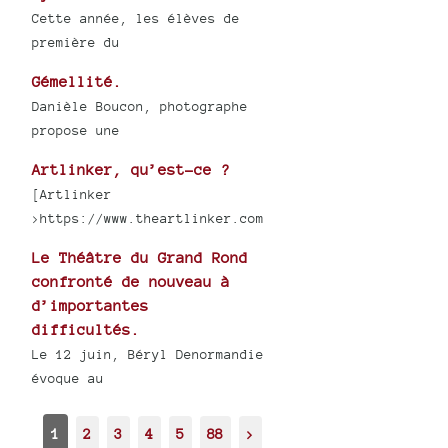
Cette année, les élèves de
première du
Gémellité.
Danièle Boucon, photographe
propose une
Artlinker, qu’est-ce ?
[Artlinker
>https://www.theartlinker.com
Le Théâtre du Grand Rond
confronté de nouveau à
d’importantes
difficultés.
Le 12 juin, Béryl Denormandie
évoque au
1
2
3
4
5
88
>