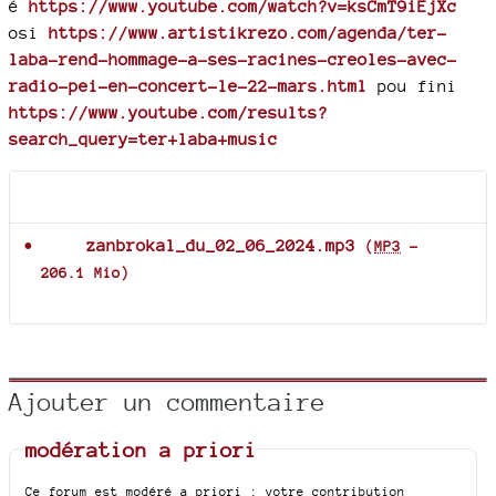
é
https://www.youtube.com/watch?v=ksCmT9iEjXc
osi
https://www.artistikrezo.com/agenda/ter-
laba-rend-hommage-a-ses-racines-creoles-avec-
radio-pei-en-concert-le-22-mars.html
pou fini
https://www.youtube.com/results?
search_query=ter+laba+music
Documents joints
zanbrokal_du_02_06_2024.mp3
(
MP3
-
206.1 Mio
)
Ajouter un commentaire
modération a priori
Ce forum est modéré a priori : votre contribution