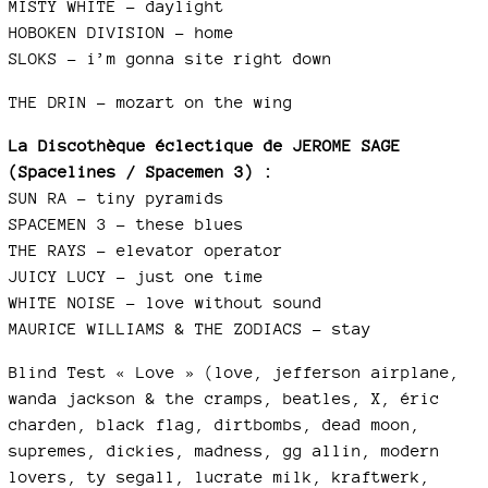
MISTY WHITE – daylight
HOBOKEN DIVISION – home
SLOKS – i’m gonna site right down
THE DRIN – mozart on the wing
La Discothèque éclectique de JEROME SAGE
(Spacelines / Spacemen 3) :
SUN RA – tiny pyramids
SPACEMEN 3 – these blues
THE RAYS – elevator operator
JUICY LUCY – just one time
WHITE NOISE – love without sound
MAURICE WILLIAMS & THE ZODIACS - stay
Blind Test « Love » (love, jefferson airplane,
wanda jackson & the cramps, beatles, X, éric
charden, black flag, dirtbombs, dead moon,
supremes, dickies, madness, gg allin, modern
lovers, ty segall, lucrate milk, kraftwerk,