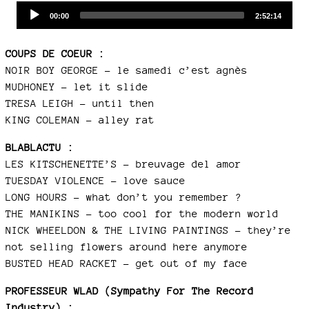
Audio
Current
Total
00:00
2:52:14
time
duration
Player
COUPS DE COEUR :
NOIR BOY GEORGE – le samedi c’est agnès
MUDHONEY – let it slide
TRESA LEIGH – until then
KING COLEMAN – alley rat
BLABLACTU :
LES KITSCHENETTE’S – breuvage del amor
TUESDAY VIOLENCE – love sauce
LONG HOURS – what don’t you remember ?
THE MANIKINS – too cool for the modern world
NICK WHEELDON & THE LIVING PAINTINGS – they’re
not selling flowers around here anymore
BUSTED HEAD RACKET – get out of my face
PROFESSEUR WLAD (Sympathy For The Record
Industry) :