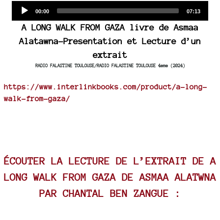
Audio
Current
Total
00:00
07:13
time
duration
Player
A LONG WALK FROM GAZA livre de Asmaa
Alatawna-Presentation et Lecture d’un
extrait
RADIO FALASTINE TOULOUSE/RADIO FALASTINE TOULOUSE 4eme (2024)
https://www.interlinkbooks.com/product/a-long-
walk-from-gaza/
ÉCOUTER LA LECTURE DE L’EXTRAIT DE A
LONG WALK FROM GAZA DE ASMAA ALATWNA
PAR CHANTAL BEN ZANGUE :