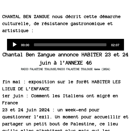
CHANTAL BEN ZANGUE nous décrit cette démarche
culturelle, de résistance gastronomique et
artistique :
Audio
Current
Total
00:00
02:07
time
duration
Player
Chantal Ben Zangue annonce HABITER 23 et 24
juin à l’ANNEXE 46
RADIO FALASTINE TOULOUSE/RADIO FALASTINE TOULOUSE 4eme (2024)
fin mai : exposition sur le forêt HABITER LES
LIEUX DE L’ENFANCE
1er juin : Comment les Italiens ont migré en
France
23 et 24 juin 2024 : un week-end pour
questionner l’exil. Un moment pour accueillir et
partager un petit bout de Palestine, ce lieu
qu’ils.elles n’habitent plus mais qui les