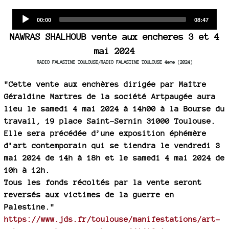
Audio
Current
Total
00:00
08:47
time
duration
Player
NAWRAS SHALHOUB vente aux encheres 3 et 4
mai 2024
RADIO FALASTINE TOULOUSE/RADIO FALASTINE TOULOUSE 4eme (2024)
"Cette vente aux enchères dirigée par Maître
Géraldine Martres de la société Artpaugée aura
lieu le samedi 4 mai 2024 à 14h00 à la Bourse du
travail, 19 place Saint-Sernin 31000 Toulouse.
Elle sera précédée d’une exposition éphémère
d’art contemporain qui se tiendra le vendredi 3
mai 2024 de 14h à 18h et le samedi 4 mai 2024 de
10h à 12h.
Tous les fonds récoltés par la vente seront
reversés aux victimes de la guerre en
Palestine."
https://www.jds.fr/toulouse/manifestations/art-