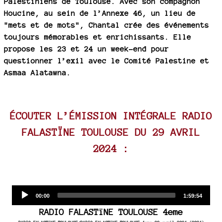
Palestiniens de Toulouse. Avec son compagnon
Houcine, au sein de l’Annexe 46, un lieu de
"mets et de mots", Chantal crée des événements
toujours mémorables et enrichissants. Elle
propose les 23 et 24 un week-end pour
questionner l’exil avec le Comité Palestine et
Asmaa Alatawna.
ÉCOUTER L’ÉMISSION INTÉGRALE RADIO
FALASTÏNE TOULOUSE DU 29 AVRIL
2024 :
Audio
Current
Total
00:00
1:59:54
time
duration
Player
RADIO FALASTïNE TOULOUSE 4eme