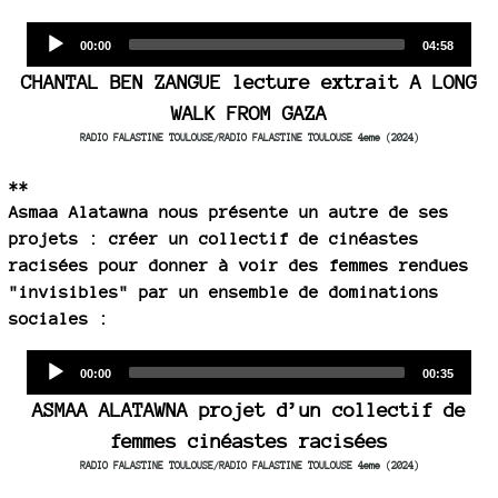
Audio
Current
Total
00:00
04:58
time
duration
Player
CHANTAL BEN ZANGUE lecture extrait A LONG
WALK FROM GAZA
RADIO FALASTINE TOULOUSE/RADIO FALASTINE TOULOUSE 4eme (2024)
**
Asmaa Alatawna nous présente un autre de ses
projets : créer un collectif de cinéastes
racisées pour donner à voir des femmes rendues
"invisibles" par un ensemble de dominations
sociales :
Audio
Current
Total
00:00
00:35
time
duration
Player
ASMAA ALATAWNA projet d’un collectif de
femmes cinéastes racisées
RADIO FALASTINE TOULOUSE/RADIO FALASTINE TOULOUSE 4eme (2024)