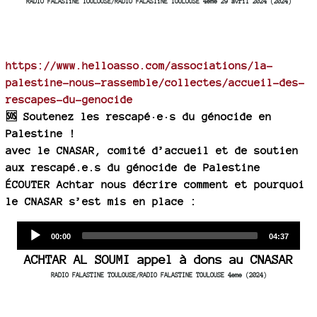
RADIO FALASTïNE TOULOUSE/RADIO FALASTïNE TOULOUSE 4eme 29 avril 2024 (2024)
https://www.helloasso.com/associations/la-
palestine-nous-rassemble/collectes/accueil-des-
rescapes-du-genocide
🆘 Soutenez les rescapé·e·s du génocide en
Palestine !
avec le CNASAR, comité d’accueil et de soutien
aux rescapé.e.s du génocide de Palestine
ÉCOUTER Achtar nous décrire comment et pourquoi
le CNASAR s’est mis en place :
Audio
Current
Total
00:00
04:37
time
duration
Player
ACHTAR AL SOUMI appel à dons au CNASAR
RADIO FALASTINE TOULOUSE/RADIO FALASTINE TOULOUSE 4eme (2024)