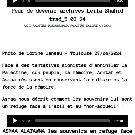
Current
Total
00:00
01:45
time
duration
Player
Peur de devenir archives_Leila Shahid
trad_5 03 24
RADIO FALASTINE TOULOUSE/RADIO FALASTINE TOULOUSE 4 (2024)
Photo de Corine Janeau - Toulouse 27/04/2024
Face à ces tentatives sionistes d’annihiler la
Palestine, son peuple, sa mémoire, Achtar et
Asmaa résistent en conservant la culture et la
force de la mémoire.
Asmaa nous décrit comment les souvenirs lui sont
un refuge face à l’exil et au "non-accueil" :
Audio
Current
Total
00:00
02:18
time
duration
Player
ASMAA ALATAWNA les souvenirs en refuge face