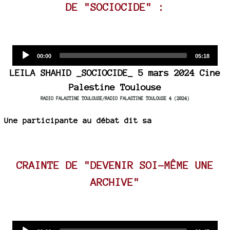
DE "SOCIOCIDE" :
Audio
Current
Total
00:00
05:18
time
duration
Player
LEILA SHAHID _SOCIOCIDE_ 5 mars 2024 Cine
Palestine Toulouse
RADIO FALASTINE TOULOUSE/RADIO FALASTINE TOULOUSE 4 (2024)
Une participante au débat dit sa
CRAINTE DE "DEVENIR SOI-MÊME UNE
ARCHIVE"
Audio