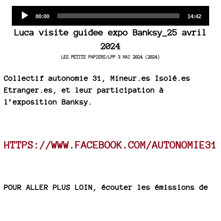
Audio
Current
Total
00:00
14:42
time
duration
Player
Luca visite guidee expo Banksy_25 avril
2024
LES PETITS PAPIERS/LPP 3 MAI 2024 (2024)
Collectif autonomie 31, Mineur.es Isolé.es
Etranger.es, et leur participation à
l’exposition Banksy.
HTTPS://WWW.FACEBOOK.COM/AUTONOMIE31
POUR ALLER PLUS LOIN, écouter les émissions de