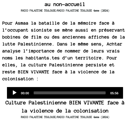
au non-accueil
RADIO FALASTINE TOULOUSE/RADIO FALASTINE TOULOUSE 4eme (2024)
Pour Asmaa la bataille de la mémoire face à
l’occupant sioniste se mène aussi en préservant
bobines de film ou des anciennes affiches de la
lutte Palestinienne. Dans le même sens, Achtar
analyse l’importance de nommer de leurs vrais
noms les habitants.tes d’un territoire. Pour
elles, la culture Palestinienne persiste et
reste BIEN VIVANTE face à la violence de la
colonisation :
Audio
Current
Total
00:00
05:56
time
duration
Player
Culture Palestinienne BIEN VIVANTE face à
la violence de la colonisation
RADIO FALASTINE TOULOUSE/RADIO FALASTINE TOULOUSE 4eme (2024)