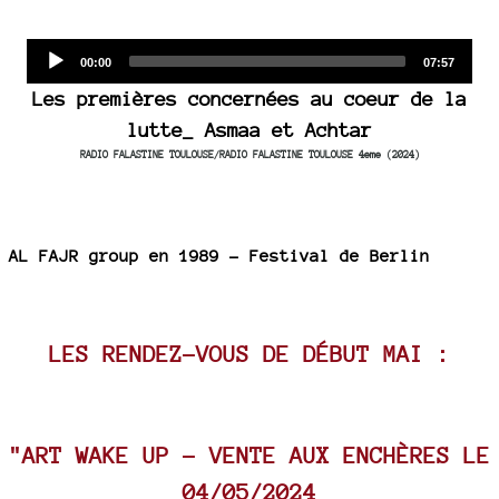
Audio
Current
Total
00:00
07:57
time
duration
Player
Les premières concernées au coeur de la
lutte_ Asmaa et Achtar
RADIO FALASTINE TOULOUSE/RADIO FALASTINE TOULOUSE 4eme (2024)
AL FAJR group en 1989 - Festival de Berlin
LES RENDEZ-VOUS DE DÉBUT MAI :
"ART WAKE UP - VENTE AUX ENCHÈRES LE
04/05/2024