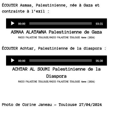
ÉCOUTER Asmaa, Palestinienne, née à Gaza et
contrainte à l’exil :
Audio
Current
Total
00:00
03:31
time
duration
Player
ASMAA ALATAWNA Palestinienne de Gaza
RADIO FALASTINE TOULOUSE/RADIO FALASTINE TOULOUSE 4eme (2024)
ÉCOUTER Achtar, Palestinienne de la diaspora :
Audio
Current
Total
00:00
05:30
time
duration
Player
ACHTAR AL SOUMI Palestinienne de la
Diaspora
RADIO FALASTINE TOULOUSE/RADIO FALASTINE TOULOUSE 4eme (2024)
Photo de Corine Janeau - Toulouse 27/04/2024