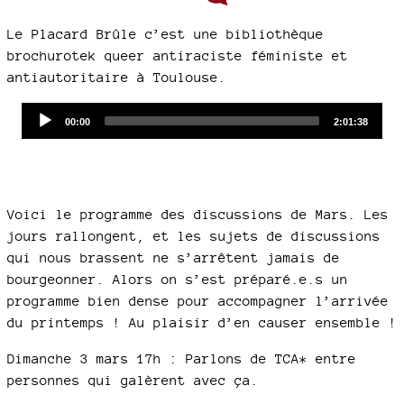
Le Placard Brûle c’est une bibliothèque
brochurotek queer antiraciste féministe et
antiautoritaire à Toulouse.
Audio
Current
Total
00:00
2:01:38
time
duration
Player
Voici le programme des discussions de Mars. Les
jours rallongent, et les sujets de discussions
qui nous brassent ne s’arrêtent jamais de
bourgeonner. Alors on s’est préparé.e.s un
programme bien dense pour accompagner l’arrivée
du printemps ! Au plaisir d’en causer ensemble !
Dimanche 3 mars 17h : Parlons de TCA* entre
personnes qui galèrent avec ça.