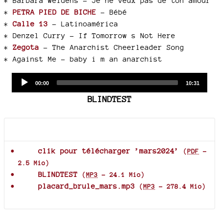
* Barbara Weldens - Je ne veux pas de ton amour
*
PETRA PIED DE BICHE
- Bébé
*
Calle 13
- Latinoamérica
* Denzel Curry - If Tomorrow s Not Here
*
Zegota
- The Anarchist Cheerleader Song
* Against Me - baby i m an anarchist
Audio
Current
Total
00:00
10:31
time
duration
Player
BLINDTEST
Documents joints
clik pour télécharger ’mars2024’
(
PDF
-
2.5 Mio
)
BLINDTEST
(
MP3
-
24.1 Mio
)
placard_brule_mars.mp3
(
MP3
-
278.4 Mio
)