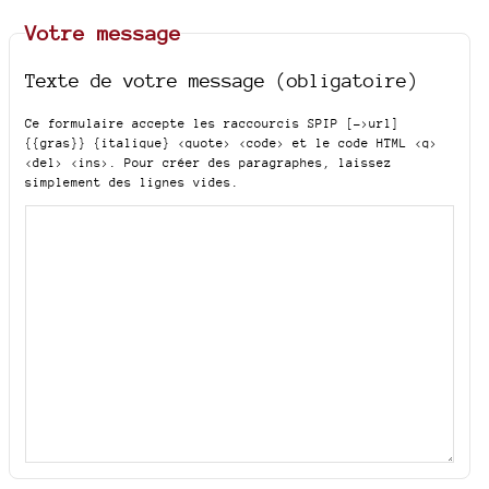
Votre message
Texte de votre message (obligatoire)
Ce formulaire accepte les raccourcis SPIP
[->url]
{{gras}} {italique} <quote> <code>
et le code HTML
<q>
<del> <ins>
. Pour créer des paragraphes, laissez
simplement des lignes vides.