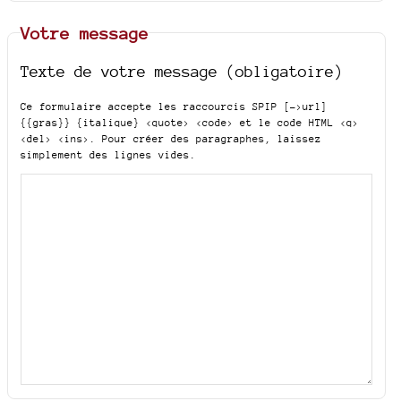
Votre message
Texte de votre message (obligatoire)
Ce formulaire accepte les raccourcis SPIP
[->url]
{{gras}} {italique} <quote> <code>
et le code HTML
<q>
<del> <ins>
. Pour créer des paragraphes, laissez
simplement des lignes vides.