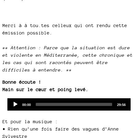
Merci à à tou.tes celleux qui ont rendu cette
émission possible.
** Attention : Parce que la situation est dure
et violente en Méditerranée, cette chronique et
les cas qui sont racontés peuvent être
difficiles à entendre. **
Bonne écoute !
Main sur le cœur et poing levé.
Audio
Current
Total
00:00
29:56
time
duration
Player
Et pour la musique :
• Rien qu’une fois faire des vagues d’Anne
Sylvestre