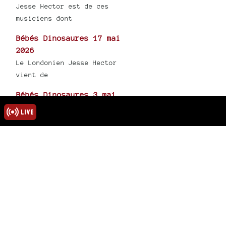
Jesse Hector est de ces
musiciens dont
Bébés Dinosaures 17 mai
2026
Le Londonien Jesse Hector
vient de
Bébés Dinosaures 3 mai
2026
Si cette émission est l’œuvre
d’un seul
1
2
3
4
5
72
>
rmations
ns légales
u site