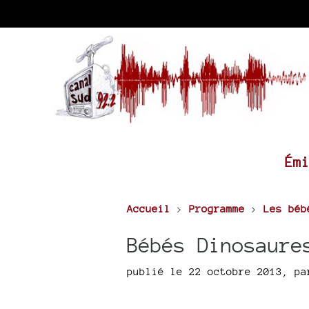
Ém
Accueil
>
Programme
>
Les béb
Bébés Dinosaure
publié le 22 octobre 2013
,
p