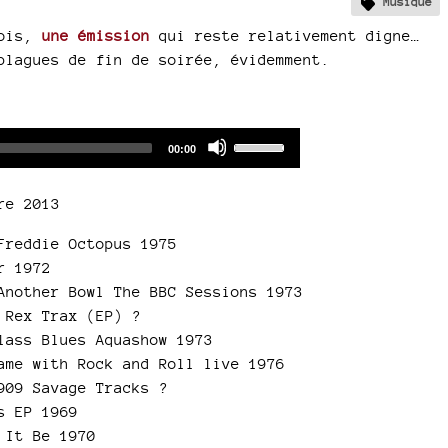
Musique
çois,
une émission
qui reste relativement digne…
blagues de fin de soirée, évidemment.
Audio
Use
Total
00:00
duration
Player
Up/Down
Arrow
re 2013
keys
to
Freddie Octopus 1975
increase
r 1972
or
Another Bowl The BBC Sessions 1973
decrease
 Rex Trax (EP) ?
volume.
lass Blues Aquashow 1973
ame with Rock and Roll live 1976
909 Savage Tracks ?
s EP 1969
 It Be 1970