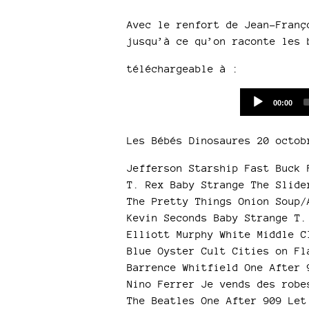
Avec le renfort de Jean-Fran
jusqu’à ce qu’on raconte les 
téléchargeable à :
Current
00:00
time
Les Bébés Dinosaures 20 octob
Jefferson Starship Fast Buck 
T. Rex Baby Strange The Slide
The Pretty Things Onion Soup/
Kevin Seconds Baby Strange T.
Elliott Murphy White Middle C
Blue Oyster Cult Cities on Fl
Barrence Whitfield One After 
Nino Ferrer Je vends des robe
The Beatles One After 909 Let