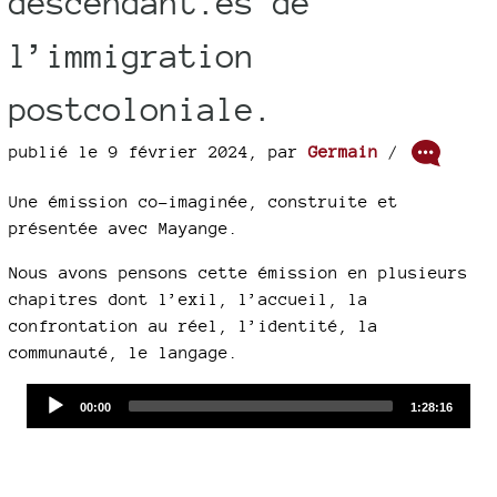
descendant.es de
l’immigration
postcoloniale.
publié le 9 février 2024
,
par
Germain
/
Une émission co-imaginée, construite et
présentée avec Mayange.
Nous avons pensons cette émission en plusieurs
chapitres dont l’exil, l’accueil, la
confrontation au réel, l’identité, la
communauté, le langage.
Audio
Current
Total
00:00
1:28:16
time
duration
Player