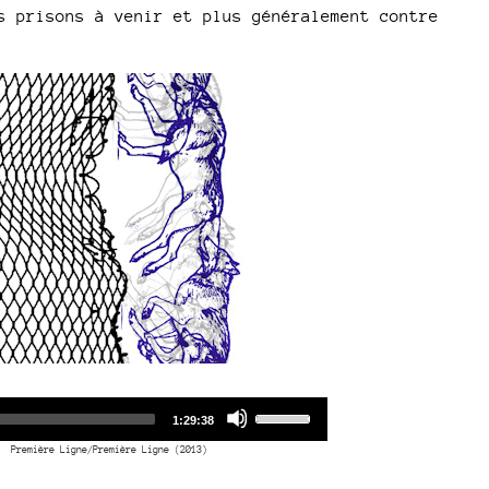
s prisons à venir et plus généralement contre
Audio
Use
Total
1:29:38
duration
Player
Up/Down
Première Ligne/Première Ligne (2013)
Arrow
keys