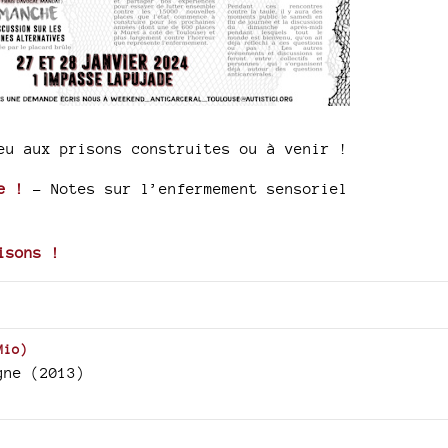
eu aux prisons construites ou à venir !
e !
- Notes sur l’enfermement sensoriel
isons !
Mio
)
gne (2013)