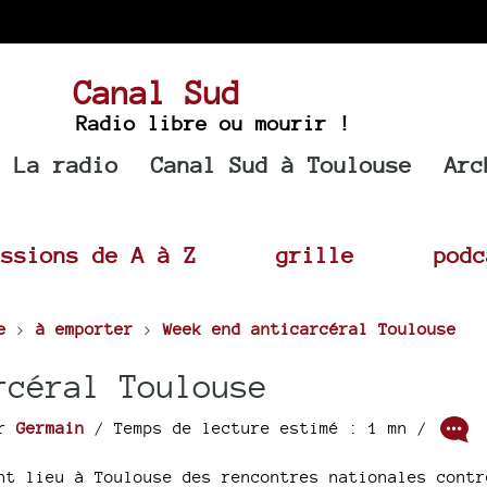
Canal Sud
Radio libre ou mourir !
La radio
Canal Sud à Toulouse
Arc
issions de A à Z
grille
podc
e
>
à emporter
>
Week end anticarcéral Toulouse
rcéral Toulouse
ar
Germain
/ Temps de lecture estimé : 1 mn /
nt lieu à Toulouse des rencontres nationales contr