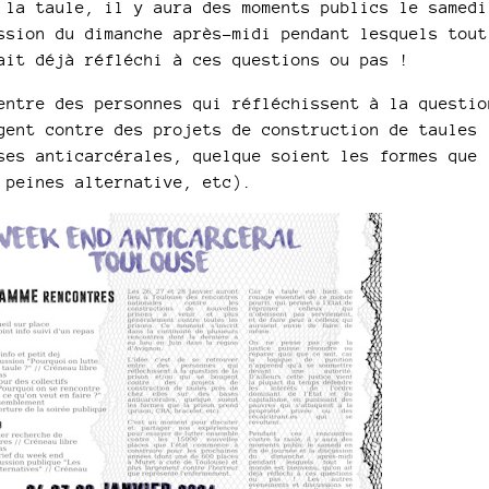
 la taule, il y aura des moments publics le samedi
to
ssion du dimanche après-midi pendant lesquels tout
increase
ait déjà réfléchi à ces questions ou pas !
or
entre des personnes qui réfléchissent à la questio
decrease
gent contre des projets de construction de taules
volume.
ses anticarcérales, quelque soient les formes que
 peines alternative, etc).