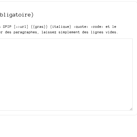
obligatoire)
is SPIP
[->url] {{gras}} {italique} <quote> <code>
et le
er des paragraphes, laissez simplement des lignes vides.