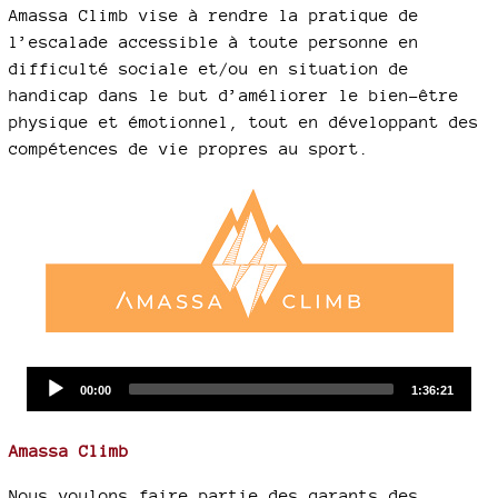
Amassa Climb vise à rendre la pratique de
l’escalade accessible à toute personne en
difficulté sociale et/ou en situation de
handicap dans le but d’améliorer le bien-être
physique et émotionnel, tout en développant des
compétences de vie propres au sport.
Audio
Current
Total
00:00
1:36:21
time
duration
Player
Amassa Climb
Nous voulons faire partie des garants des