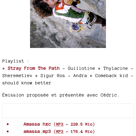
Playlist :
*
Stray From The Path
- Guillotine * Thylacine -
Sheremetiev * Sigur Ros - Andra * Comeback kid -
should know better
Émission proposée et présentée avec Cédric.
Documents joints
Amassa hxc
(
MP3
-
220.5 Mio
)
amassa.mp3
(
MP3
-
176.4 Mio
)