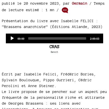
publié le 20 novembre 2023
,
par
Germain
/ Temps
de lecture estimé : 1 mn /
Présentation du livre avec Isabelle FELICI :
“Brassens anarchiste” (Éditions Atlande, 2023)
Audio
Current
Total
00:00
2:00:03
time
duration
Player
CRAS
Benoît
Écrit par Isabelle Felici, Frédéric Bories,
Sylvain Boulouque, Pippo Gurrieri, Cédric
Perolini et Anne Steiner.
Le livre propose de se pencher sur un aspect peu
fréquenté de la personnalité riche et attirante
de Georges Brassens : ses liens avec