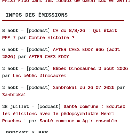
PATSY Fluo dans les locaux de canal sud en avril
INFOS DES ÉMISSIONS
8 août
- [podcast]
CH du 8/8/26 : Qui était
PMF ?
par
Contre histoire ?
6 août
- [podcast]
AFTER CHEZ EDDY #66 (août
2026)
par
AFTER CHEZ EDDY
2 août
- [podcast]
Bébés Dinosaures 2 août 2026
par
Les bébés dinosaures
2 août
- [podcast]
Zanbrokal du 26 07 2026
par
Zanbrokal
28 juillet
- [podcast]
Santé commune : Ecoutez
les émissions avec le pédopsychiatre Henri
Pouches !
par
Santé commune = Agir ensemble
PODCAST & RSS