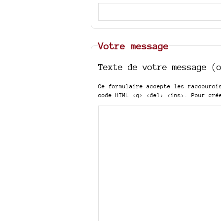
Votre message
Texte de votre message (
Ce formulaire accepte les raccourc
code HTML
<q> <del> <ins>
. Pour cré