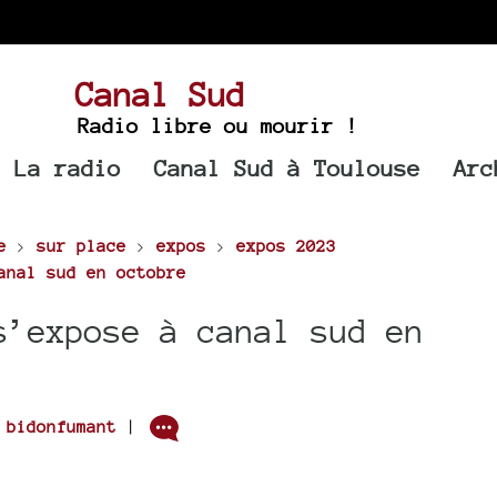
Canal Sud
Radio libre ou mourir !
La radio
Canal Sud à Toulouse
Arc
e
>
sur place
>
expos
>
expos 2023
anal sud en octobre
s’expose à canal sud en
r
bidonfumant
|