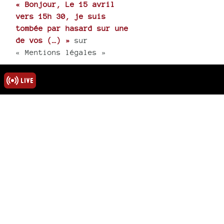
« Bonjour, Le 15 avril
vers 15h 30, je suis
tombée par hasard sur une
de vos (…) »
sur
« Mentions légales »
« J’apprends le décès de
Majid. toutes mes
condoléances à tous, sa
femme et (…) »
sur
« Hommage au poète
Abdelmadjid Kaouah »
rmations
ns légales
u site