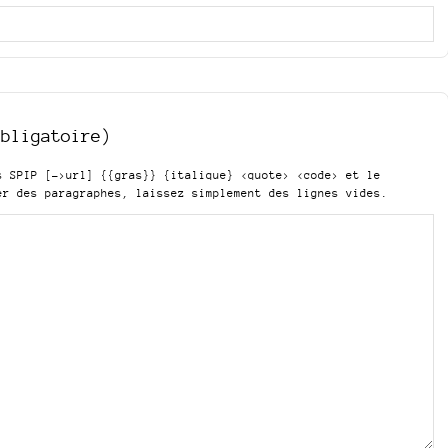
obligatoire)
is SPIP
[->url] {{gras}} {italique} <quote> <code>
et le
er des paragraphes, laissez simplement des lignes vides.