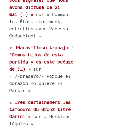
vous signaler que nous
avons diffusé ce 21
mai (…) »
sur « Comment
les États répriment,
entretien avec Vanessa
Codaccioni »
« ¡Maravilloso trabajo !
"Somos hijos de esta
partida y es este pedazo
de (…) »
sur
« //brasero// Porque el
corazón no quiere #1
Partir »
« Très certainement les
tambours du Bronx titre
Garini »
sur « Mentions
légales »