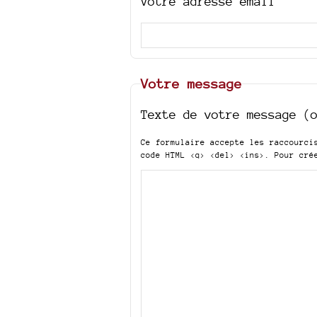
Votre adresse email
Votre message
Texte de votre message (
Ce formulaire accepte les raccourc
code HTML
<q> <del> <ins>
. Pour cré