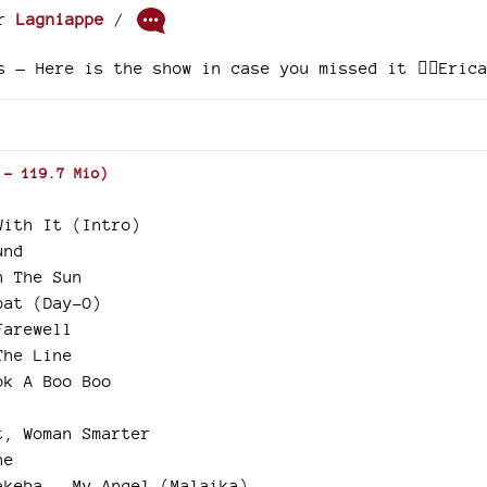
ar
Lagniappe
/
 — Here is the show in case you missed it ❤️‍🔥Eric
-
119.7 Mio
)
With It (Intro)
und
n The Sun
oat (Day-O)
Farewell
The Line
ok A Boo Boo
t, Woman Smarter
ne
akeba - My Angel (Malaika)