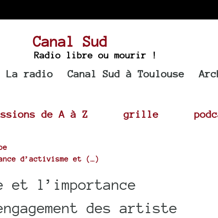
Canal Sud
Radio libre ou mourir !
La radio
Canal Sud à Toulouse
Arc
issions de A à Z
grille
podc
pe
ance d’activisme et (…)
 et l’importance
engagement des artiste