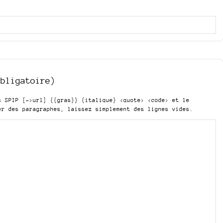
obligatoire)
is SPIP
[->url] {{gras}} {italique} <quote> <code>
et le
er des paragraphes, laissez simplement des lignes vides.