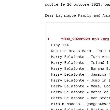
publié le 26 octobre 2023
,
p
Dear Lagniappe Family and Amis
Documents joints
t033_20230928.mp3
(
MP3
Playlist
Rebirth Brass Band - Roll 
Harry Belafonte - Turn Aro
Harry Belafonte - Island I
Harry Belafonte - Banana B
Harry Belafonte - Jamaica 
Harry Belafonte - Jump In 
Harry Belafonte - Mama, Lo
Harry Belafonte - Mathilda
Harry Belafonte - Man Smar
Miraim Makeba - Qongqothwa
Harry Belafonte & Miriam M