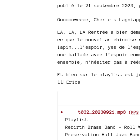
publié le 21 septembre 2023
,
Ooooooweeee, Cher.e.s Lagniap
LA, LA, LA Rentrée a bien dém
ce que le nouvel an chinoise 
lapin...l’espoir, yes de l’es
une ballade avec l’espoir com
ensemble, n’hésiter pas à réé
Et bien sur le playlist est j
❤️‍🔥 Erica
Documents joints
t032_20230921.mp3
(
MP3
Playlist
Rebirth Brass Band - Roll 
Preservation Hall Jazz Ban