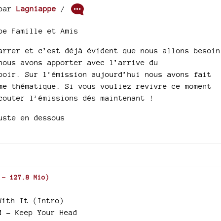
par
Lagniappe
/
pe Famille et Amis
arrer et c’est déjà évident que nous allons besoin
nous avons apporter avec l’arrive du
poir. Sur l’émission aujourd’hui nous avons fait
me thématique. Si vous vouliez revivre ce moment
couter l’émissions dés maintenant !
uste en dessous
-
127.8 Mio
)
With It (Intro)
d - Keep Your Head