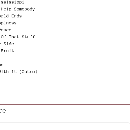
ississippi
 Help Somebody
orld Ends
ppiness
Peace
 Of That Stuff
y Side
 Fruit
an
With It (Outro)
re