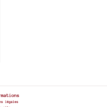
rmations
ns légales