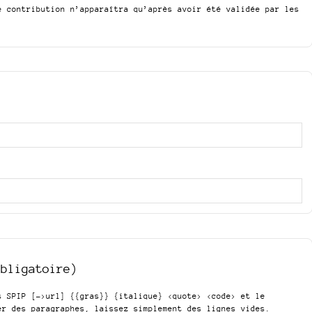
e contribution n’apparaîtra qu’après avoir été validée par les
obligatoire)
is SPIP
[->url] {{gras}} {italique} <quote> <code>
et le
er des paragraphes, laissez simplement des lignes vides.