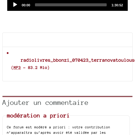
Audio
Current
Total
00:00
1:30:52
time
duration
Player
Documents joints
radiolivres_bbonzi_070423_terranovatoulous
(
MP3
-
83.2 Mio
)
Ajouter un commentaire
modération a priori
Ce forum est modéré a priori : votre contribution
n’apparaîtra qu’après avoir été validée par les