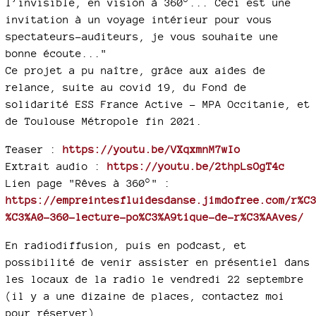
l’invisible, en vision à 360°... Ceci est une
invitation à un voyage intérieur pour vous
spectateurs-auditeurs, je vous souhaite une
bonne écoute..."
Ce projet a pu naître, grâce aux aides de
relance, suite au covid 19, du Fond de
solidarité ESS France Active - MPA Occitanie, et
de Toulouse Métropole fin 2021.
Teaser :
https://youtu.be/VXqxmnM7wIo
Extrait audio :
https://youtu.be/2thpLsOgT4c
Lien page "Rêves à 360°" :
https://empreintesfluidesdanse.jimdofree.com/r%C
%C3%A0-360-lecture-po%C3%A9tique-de-r%C3%AAves/
En radiodiffusion, puis en podcast, et
possibilité de venir assister en présentiel dans
les locaux de la radio le vendredi 22 septembre
(il y a une dizaine de places, contactez moi
pour réserver)