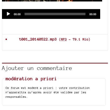
Audio
Current
Total
00:00
00:00
time
duration
Player
Documents joints
t001_20140522.mp3
(
MP3
-
79.1 Mio
)
Ajouter un commentaire
modération a priori
Ce forum est modéré a priori : votre contribution
n’apparaîtra qu’après avoir été validée par les
responsables.