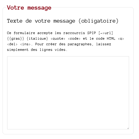
Votre message
Texte de votre message (obligatoire)
Ce formulaire accepte les raccourcis SPIP
[->url]
{{gras}} {italique} <quote> <code>
et le code HTML
<q>
<del> <ins>
. Pour créer des paragraphes, laissez
simplement des lignes vides.