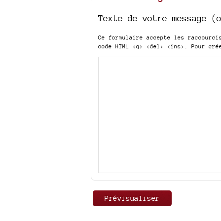
Texte de votre message (
Ce formulaire accepte les raccourc
code HTML
<q> <del> <ins>
. Pour cré