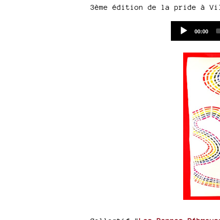
3ème édition de la pride à Vi
Current
00:00
time