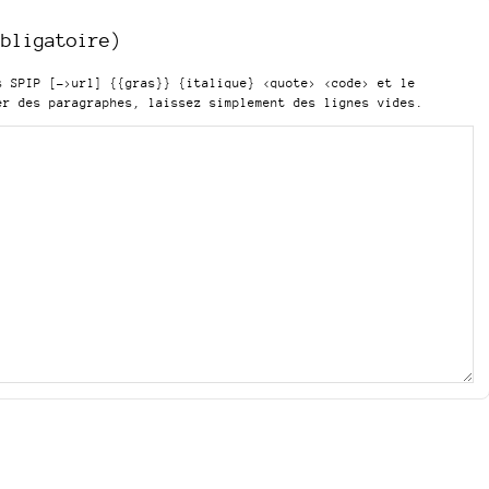
obligatoire)
is SPIP
[->url] {{gras}} {italique} <quote> <code>
et le
er des paragraphes, laissez simplement des lignes vides.