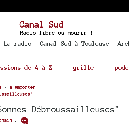
Canal Sud
Radio libre ou mourir !
La radio
Canal Sud à Toulouse
Arc
issions de A à Z
grille
podc
e
>
à emporter
ussailleuses"
Bonnes Débroussailleuses"
rmain
/