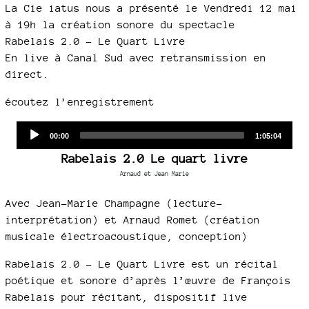
La Cie iatus nous a présenté le Vendredi 12 mai
à 19h la création sonore du spectacle
Rabelais 2.0 - Le Quart Livre
En live à Canal Sud avec retransmission en
direct.
écoutez l’enregistrement
Audio
Current
Total
00:00
1:05:04
time
duration
Player
Rabelais 2.0 Le quart livre
Arnaud et Jean Marie
Avec Jean-Marie Champagne (lecture-
interprétation) et Arnaud Romet (création
musicale électroacoustique, conception)
Rabelais 2.0 - Le Quart Livre est un récital
poétique et sonore d’après l’œuvre de François
Rabelais pour récitant, dispositif live