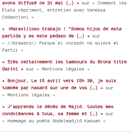
avons diffusé ce 21 mai (…) »
sur « Comment les
États répriment, entretien avec Vanessa
Codaccioni »
« ¡Maravilloso trabajo ! "Somos hijos de esta
partida y es este pedazo de (…) »
sur
« //brasero// Porque el corazón no quiere #1
Partir »
« Très certainement les tambours du Bronx titre
Garini »
sur « Mentions légales »
« Bonjour, Le 15 avril vers 15h 30, je suis
tombée par hasard sur une de vos (…) »
sur
« Mentions légales »
« J’apprends le décès de Majid. toutes mes
condoléances à tous, sa femme et (…) »
sur
« Hommage au poète Abdelmadjid Kaouah »