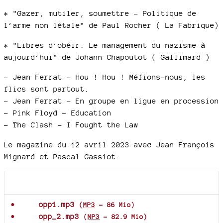
* "Gazer, mutiler, soumettre - Politique de
l’arme non létale" de Paul Rocher ( La Fabrique)
* "Libres d’obéir. Le management du nazisme à
aujourd’hui" de Johann Chapoutot ( Gallimard )
–
Jean Ferrat - Hou ! Hou ! Méfions-nous, les
flics sont partout.
–
Jean Ferrat - En groupe en ligue en procession
–
Pink Floyd - Education
–
The Clash - I Fought the Law
Le magazine du 12 avril 2023 avec Jean François
Mignard et Pascal Gassiot.
Documents joints
opp1.mp3
(
MP3
-
86 Mio
)
opp_2.mp3
(
MP3
-
82.9 Mio
)