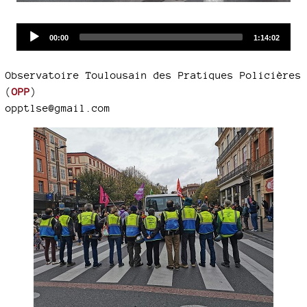
Audio
Current
Total
00:00
1:14:02
time
duration
Player
Observatoire Toulousain des Pratiques Policières
(
OPP
)
opptlse@gmail.com