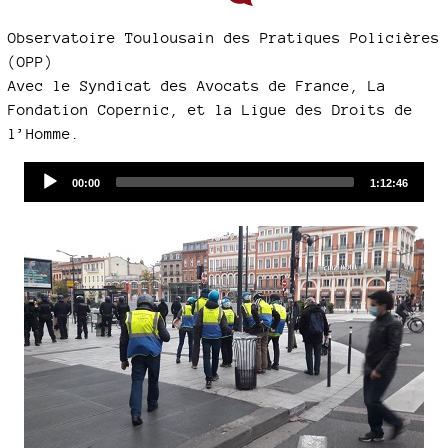
Observatoire Toulousain des Pratiques Policières
(OPP)
Avec le Syndicat des Avocats de France, La
Fondation Copernic, et la Ligue des Droits de
l’Homme.
Audio
Current
Total
00:00
1:12:46
time
duration
Player