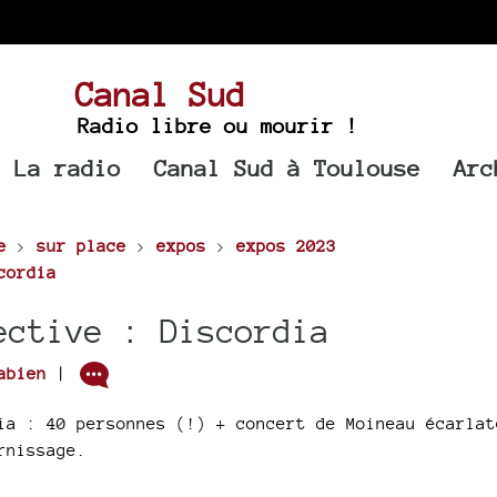
Canal Sud
Radio libre ou mourir !
La radio
Canal Sud à Toulouse
Arc
e
>
sur place
>
expos
>
expos 2023
cordia
ective : Discordia
abien
|
ia : 40 personnes (!) + concert de Moineau écarlat
rnissage.