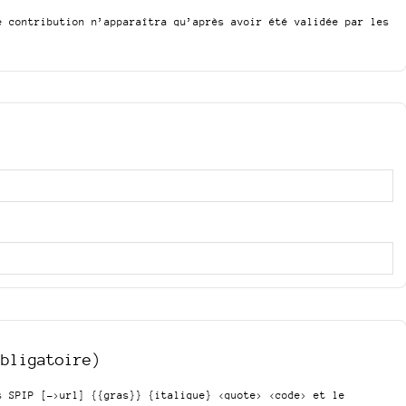
e contribution n’apparaîtra qu’après avoir été validée par les
obligatoire)
is SPIP
[->url] {{gras}} {italique} <quote> <code>
et le