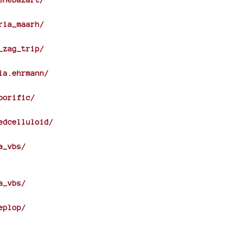
ria_maarh/
_zag_trip/
ia.ehrmann/
oorific/
edcelluloid/
a_vbs/
a_vbs/
eplop/