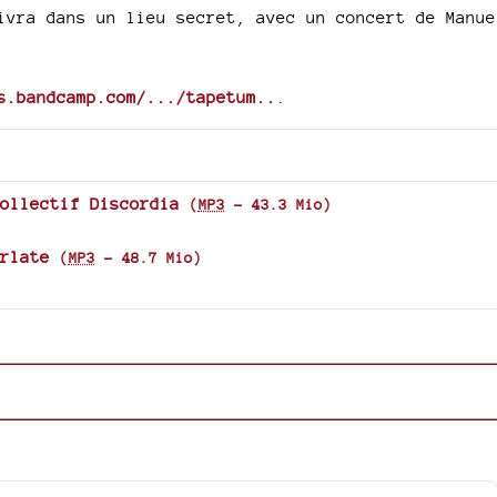
ivra dans un lieu secret, avec un concert de Manue
s.bandcamp.com/.../tapetum..
.
ollectif Discordia
(
MP3
-
43.3 Mio
)
rlate
(
MP3
-
48.7 Mio
)