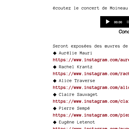
écoutez le concert de Moineau
Current
00:00
time
Con
Seront exposées des œuvres de
◆ Aurélie Mauri
https://www.instagram.com/aur
◆ Rachel Krantz
https://www.instagram.com/rac
◆ Alice Traverse
https://www.instagram.com/ali
◆ Claire Sauvaget
https://www.instagram.com/cla
◆ Pierre Sempé
https://www.instagram.com/pie
◆ Eugène Letenot
https://www.instagram.com/eug