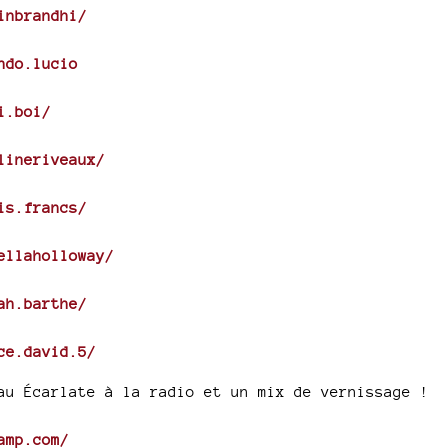
inbrandhi/
ndo.lucio
i.boi/
lineriveaux/
is.francs/
ellaholloway/
ah.barthe/
ce.david.5/
au Écarlate à la radio et un mix de vernissage !
amp.com/