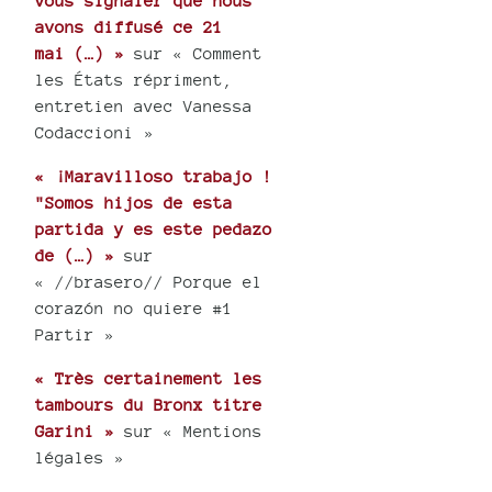
vous signaler que nous
avons diffusé ce 21
mai (…) »
sur « Comment
les États répriment,
entretien avec Vanessa
Codaccioni »
« ¡Maravilloso trabajo !
"Somos hijos de esta
partida y es este pedazo
de (…) »
sur
« //brasero// Porque el
corazón no quiere #1
Partir »
« Très certainement les
tambours du Bronx titre
Garini »
sur « Mentions
légales »