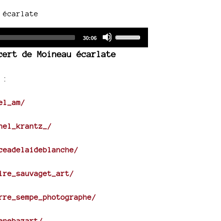
 écarlate
Audio
Use
Total
30:06
duration
Player
Up/Down
cert de Moineau écarlate
Arrow
keys
 :
to
increase
el_am/
or
decrease
hel_krantz_/
volume.
ceadelaideblanche/
ire_sauvaget_art/
rre_sempe_photographe/
enebazart/