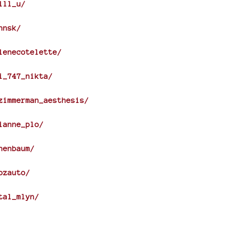
lll_u/
nnsk/
lenecotelette/
i_747_nikta/
zimmerman_aesthesis/
ianne_plo/
henbaum/
ozauto/
tal_mlyn/