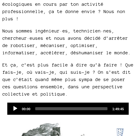
écologiques en cours par ton activité
professionnelle, ça te donne envie ? Nous non
plus !
Nous sommes ingénieur·es, technicien·nes,
chercheur·euses et nous avons décidé d’arrêter
de robotiser, mécaniser, optimiser,
informatiser, accélérer, déshumaniser le monde.
Et ça, c’est plus facile à dire qu’à faire ! Que
fais-je, où vais-je, qui suis-je ? On s’est dit
que c’était quand même plus sympa de se poser
ces questions ensemble, dans une perspective
collective et politique.
Audio
Current
Total
00:00
1:49:45
time
duration
Player