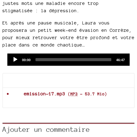
justes mots une maladie encore trop
stigmatisée : la dépression.
Et après une pause musicale, Laura vous
proposera un petit week-end évasion en Corrèze,
pour mieux retrouver votre être profond et votre
place dans ce monde chaotique…
Audio
Current
Total
00:00
46:47
time
duration
Player
Documents joints
emission-17.mp3
(
MP3
-
53.7 Mio
)
Ajouter un commentaire