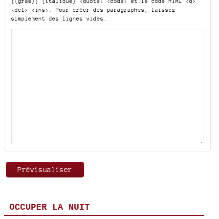
{{gras}} {italique} <quote> <code>
et le code HTML
<q>
<del> <ins>
. Pour créer des paragraphes, laissez
simplement des lignes vides.
OCCUPER LA NUIT