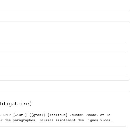
obligatoire)
is SPIP
[->url] {{gras}} {italique} <quote> <code>
et le
er des paragraphes, laissez simplement des lignes vides.