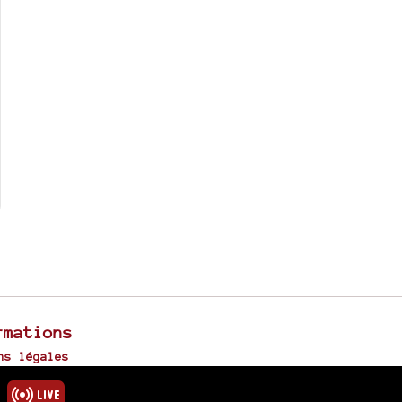
rmations
ns légales
u site