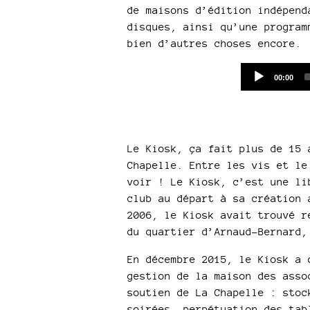
de maisons d’édition indépend
disques, ainsi qu’une program
bien d’autres choses encore.
Current
00:00
time
Le Kiosk, ça fait plus de 15 
Chapelle. Entre les vis et le
voir ! Le Kiosk, c’est une li
club au départ à sa création 
2006, le Kiosk avait trouvé r
du quartier d’Arnaud-Bernard,
En décembre 2015, le Kiosk a 
gestion de la maison des asso
soutien de La Chapelle : stoc
soirées, perpétuation des tab