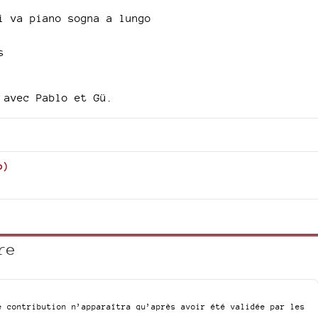
i va piano sogna a lungo
s
 avec Pablo et Gü.
o
)
re
e contribution n’apparaîtra qu’après avoir été validée par les