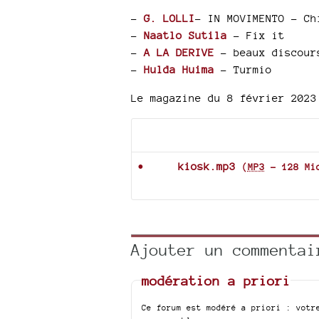
–
G. LOLLI
- IN MOVIMENTO - Ch
–
Naatlo Sutila
- Fix it
–
A LA DERIVE
- beaux discour
–
Hulda Huima
- Turmio
Le magazine du 8 février 2023
Documents joints
kiosk.mp3
(
MP3
-
128 Mi
Ajouter un commentai
modération a priori
Ce forum est modéré a priori : votr