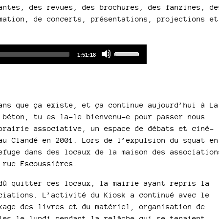
antes, des revues, des brochures, des fanzines, de
mation, de concerts, présentations, projections et
Audio
Use
Total
1:51:18
duration
Player
Up/Down
Arrow
keys
to
ans que ça existe, et ça continue aujourd’hui à La
increase
 béton, tu es la-le bienvenu-e pour passer nous
or
brairie associative, un espace de débats et ciné-
decrease
au Clandé en 2001. Lors de l’expulsion du squat en
volume.
efuge dans des locaux de la maison des association
 rue Escoussières.
dû quitter ces locaux, la mairie ayant repris la
ciations. L’activité du Kiosk a continué avec le
kage des livres et du matériel, organisation de
les le lundi pendant la relâche qui se tenaient