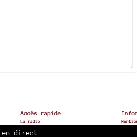
Accès rapide
Info
La radio
Mentio
Canal Sud à Toulouse
Plan d
 en direct
Archives sonores