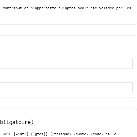
e contribution n’apparaîtra qu’après avoir été validée par les
obligatoire)
is SPIP
[->url] {{gras}} {italique} <quote> <code>
et le