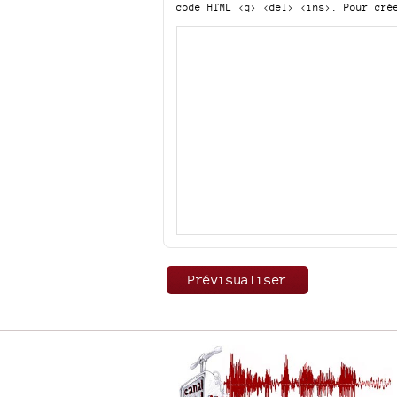
code HTML
<q> <del> <ins>
. Pour cré