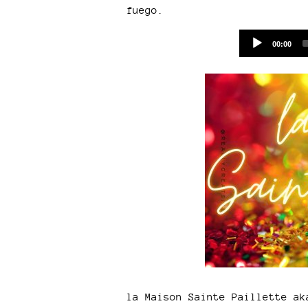
fuego.
Current
00:00
time
la Maison Sainte Paillette a