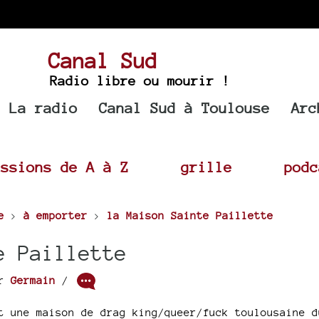
Canal Sud
Radio libre ou mourir !
La radio
Canal Sud à Toulouse
Arc
issions de A à Z
grille
podc
e
>
à emporter
>
la Maison Sainte Paillette
e Paillette
ar
Germain
/
t une maison de drag king/queer/fuck toulousaine d