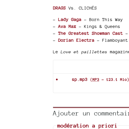
DRAGS
Vs. CLICHÉS
–
Lady Gaga
- Born This Way
–
Ava Max
- Kings & Queens
–
The Greatest Showman Cast
- 
–
Dorian Electra
- Flamboyant
Le
Love et paillettes
magazine
Documents joints
sp.mp3
(
MP3
-
123.1 Mio
Ajouter un commentai
modération a priori