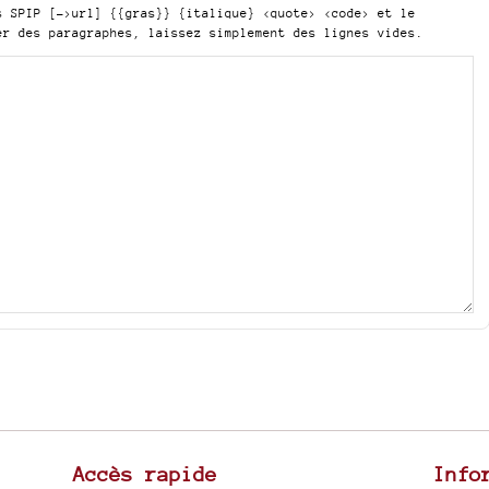
is SPIP
[->url] {{gras}} {italique} <quote> <code>
et le
er des paragraphes, laissez simplement des lignes vides.
Accès rapide
Info