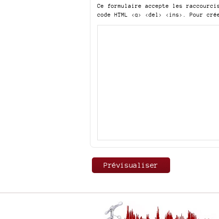
Ce formulaire accepte les raccourc
code HTML
<q> <del> <ins>
. Pour cré