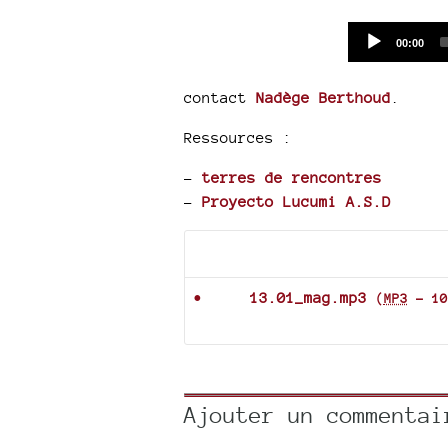
Current
00:00
time
contact
Nadège Berthoud
.
Ressources :
–
terres de rencontres
–
Proyecto Lucumi A.S.D
Documents joints
13.01_mag.mp3
(
MP3
-
10
Ajouter un commentai