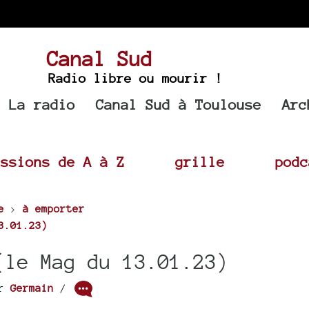
Canal Sud
Radio libre ou mourir !
La radio
Canal Sud à Toulouse
Arc
issions de A à Z
grille
podc
e
>
à emporter
3.01.23)
(le Mag du 13.01.23)
ar
Germain
/