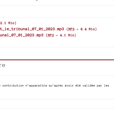
62.1 Mio
)
t_le_tribunal_07_01_2023.mp3
(
MP3
-
8.4 Mio
)
unal_07_01_2023.mp3
(
MP3
-
4.1 Mio
)
re
e contribution n’apparaîtra qu’après avoir été validée par les