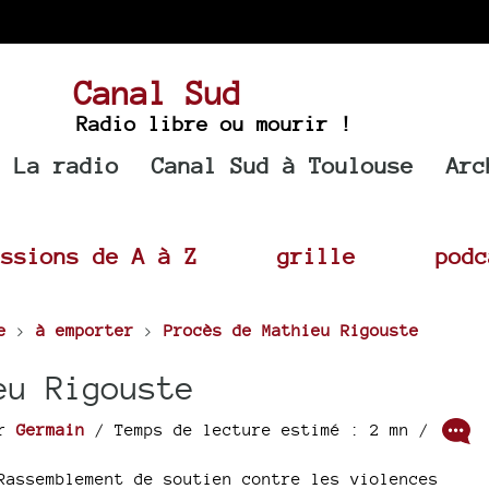
Canal Sud
Radio libre ou mourir !
La radio
Canal Sud à Toulouse
Arc
issions de A à Z
grille
podc
e
>
à emporter
>
Procès de Mathieu Rigouste
eu Rigouste
ar
Germain
/ Temps de lecture estimé : 2 mn /
Rassemblement de soutien contre les violences