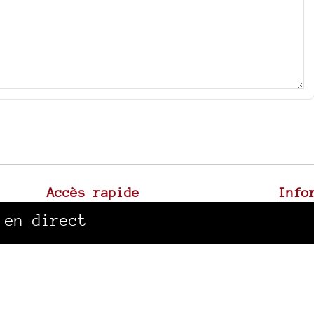
Accès rapide
Info
La radio
Mentio
 en direct
Canal Sud à Toulouse
Plan d
Archives sonores
Spip
|