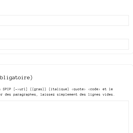
obligatoire)
is SPIP
[->url] {{gras}} {italique} <quote> <code>
et le
er des paragraphes, laissez simplement des lignes vides.