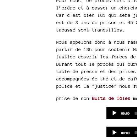
Pour nous, ce procès sert à l
l’ordre et à casser un cherch
Car c’est bien lui qui sera j
est de 3 ans de prison et 45 
tabassé sont tranquilles.
Nous appelons donc à nous ras
partir de 13h pour soutenir M
justice couvrir les forces de
Durant tout le procès qui dur
table de presse et des prises
accompagnées de thé et de caf
police et la "justice" nous f
prise de son
Buits de Tôles
me
Current
00:00
time
Current
00:00
time