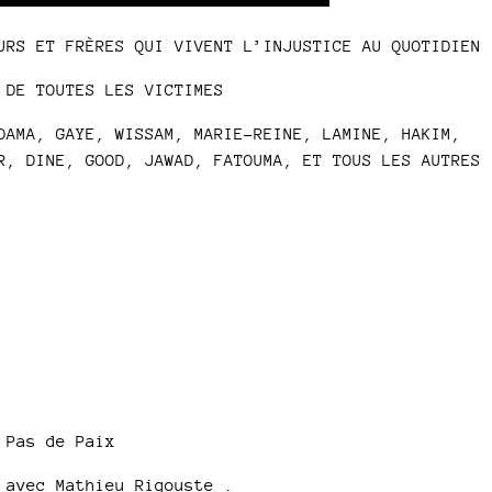
Player
Up/Down
to
Arrow
increase
URS ET FRÈRES QUI VIVENT L’INJUSTICE AU QUOTIDIEN
keys
or
to
decrease
 DE TOUTES LES VICTIMES
increase
volume.
or
DAMA, GAYE, WISSAM, MARIE-REINE, LAMINE, HAKIM,
decrease
R, DINE, GOOD, JAWAD, FATOUMA, ET TOUS LES AUTRES
volume.
 Pas de Paix
 avec Mathieu Rigouste .