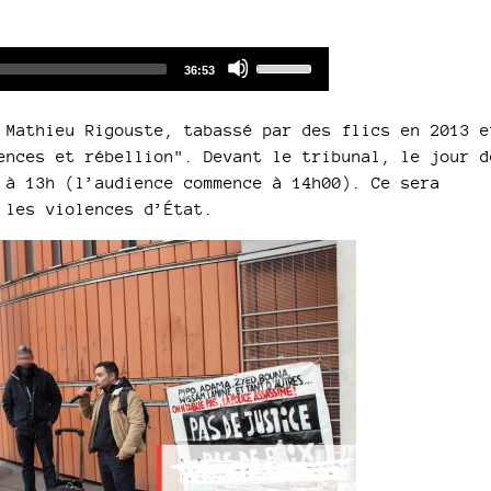
Audio
Use
Total
36:53
duration
Player
Up/Down
Arrow
 Mathieu Rigouste, tabassé par des flics en 2013 e
keys
ences et rébellion". Devant le tribunal, le jour d
to
 à 13h (l’audience commence à 14h00). Ce sera
increase
 les violences d’État.
or
decrease
volume.