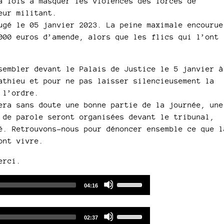
a fois à masquer les violences des forces de
eur militant.
ugé le 05 janvier 2023. La peine maximale encourue
000 euros d’amende, alors que les flics qui l’ont
sembler devant le Palais de Justice le 5 janvier à
athieu et pour ne pas laisser silencieusement la
 l’ordre.
era sans doute une bonne partie de la journée, une
 de parole seront organisées devant le tribunal,
é. Retrouvons-nous pour dénoncer ensemble ce que l
ont vivre.
rci.
Audio
Use
Total
04:16
duration
Player
Up/Down
Arrow
Audio
Use
keys
Total
02:37
duration