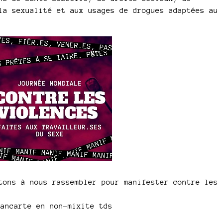
la sexualité et aux usages de drogues adaptées au
tons à nous rassembler pour manifester contre les
pancarte en non-mixite tds