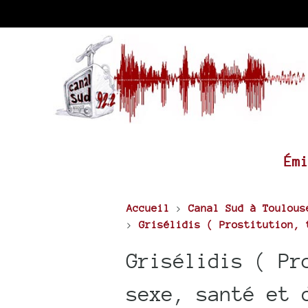
Ém
Accueil
>
Canal Sud à Toulous
>
Grisélidis ( Prostitution, 
Grisélidis ( Pr
sexe, santé et 