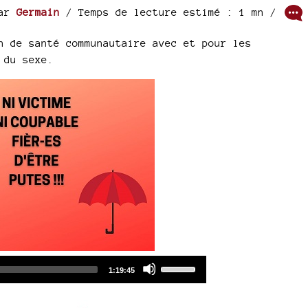
ar
Germain
/ Temps de lecture estimé : 1 mn /
n de santé communautaire avec et pour les
 du sexe.
Audio
Use
Total
1:19:45
duration
Player
Up/Down
Arrow