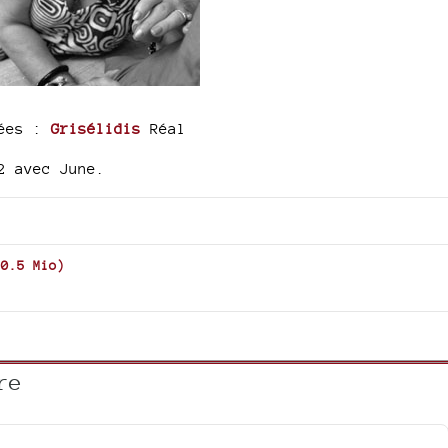
iées :
Grisélidis
Réal
2 avec June.
90.5 Mio
)
re