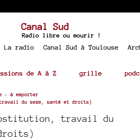
Canal Sud
Radio libre ou mourir !
La radio
Canal Sud à Toulouse
Arc
issions de A à Z
grille
podc
e
>
à emporter
travail du sexe, santé et droits)
ostitution, travail du
droits)