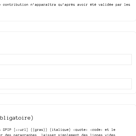
e contribution n’apparaîtra qu’après avoir été validée par les
obligatoire)
is SPIP
[->url] {{gras}} {italique} <quote> <code>
et le
er des paragraphes, laissez simplement des lignes vides.