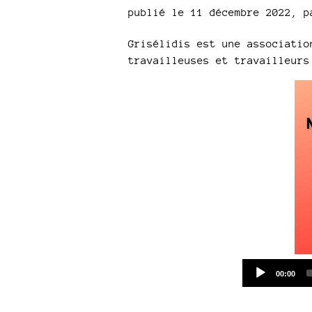
publié le 11 décembre 2022
,
p
Grisélidis est une associatio
travailleuses et travailleurs
Current
00:00
time