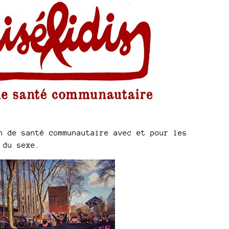
keys
to
increase
or
decrease
volume.
 de santé communautaire avec et pour les
 du sexe.