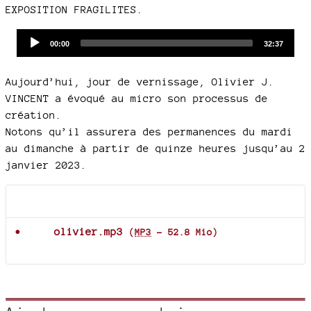
EXPOSITION FRAGILITES.
Audio
Current
Total
00:00
32:37
time
duration
Player
Aujourd’hui, jour de vernissage, Olivier J.
VINCENT a évoqué au micro son processus de
création.
Notons qu’il assurera des permanences du mardi
au dimanche à partir de quinze heures jusqu’au 2
janvier 2023.
Documents joints
olivier.mp3
(
MP3
-
52.8 Mio
)