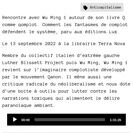
Anticapitalisme
Rencontre avec Wu Ming 1 autour de son livre Q
comme qomplot. Comment les fantasmes de complot
défendent le système, paru aux éditions Lux.
Le 13 septembre 2022 à la librairie Terra Nova
Membre du collectif italien d’extrême gauche
Luther Blissett Project puis Wu Ming, Wu Ming 1
revient sur l’imaginaire complotiste développé
par le mouvement Qanon. Il mène aussi une
critique radicale du néoliberalisme et nous dote
d’une boite à outils pour lutter contre les
narrations toxiques qui alimentent le délire
paranoïaque ambiant.
Audio
Current
Total
00:00
1:31:26
time
duration
Player