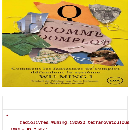
Documents joints
radiolivres_wuming_130922_terranovatoulous
(
MP3
-
83.7 Mio
)