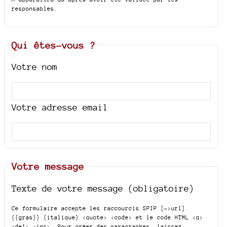
responsables.
Qui êtes-vous ?
Votre nom
Votre adresse email
Votre message
Texte de votre message (obligatoire)
Ce formulaire accepte les raccourcis SPIP
[->url]
{{gras}} {italique} <quote> <code>
et le code HTML
<q>
<del> <ins>
. Pour créer des paragraphes, laissez