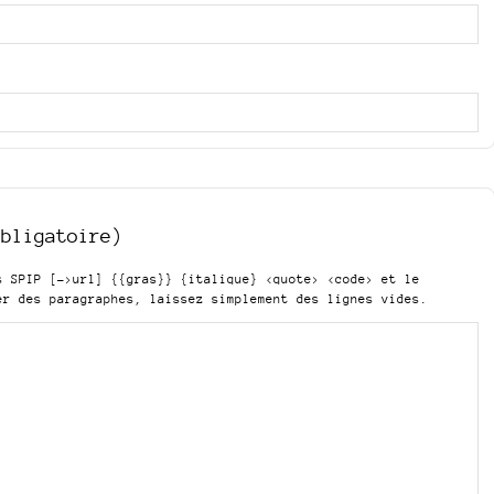
obligatoire)
is SPIP
[->url] {{gras}} {italique} <quote> <code>
et le
er des paragraphes, laissez simplement des lignes vides.