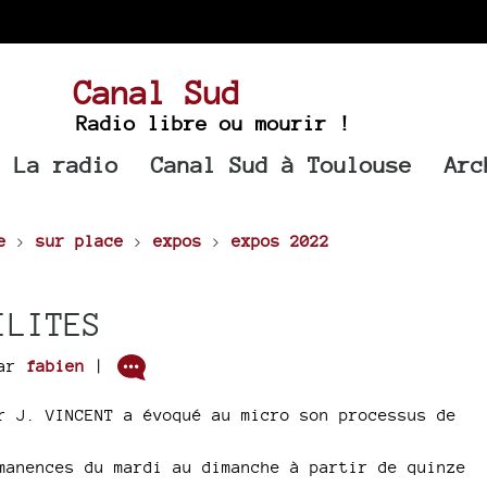
Canal Sud
Radio libre ou mourir !
La radio
Canal Sud à Toulouse
Arc
e
>
sur place
>
expos
>
expos 2022
ILITES
ar
fabien
|
r J. VINCENT a évoqué au micro son processus de
manences du mardi au dimanche à partir de quinze