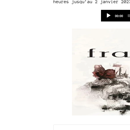
heures jusqu’au 2 janvier 202
Current
00:00
time