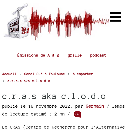
Émissions de A à Z
grille
podcast
>
>
Accueil
Canal Sud à Toulouse
à emporter
>
c.r.a.s aka c.l.o.d.o
c.r.a.s aka c.l.o.d.o
publié le 18 novembre 2022
,
par
Germain
/ Temps
de lecture estimé : 2 mn /
Le CRAS (Centre de Recherche pour l’Alternative