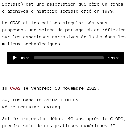
Sociale) est une association qui gère un fonds
d’archives d’histoire sociale créé en 1979.
Le CRAS et les petites singularités vous
proposent une soirée de partage et de réflexion
sur les dynamiques narratives de lutte dans les
milieux technologiques.
Audio
Current
Total
00:00
1:33:05
time
duration
Player
au
CRAS
le vendredi 18 novembre 2022.
39, rue Gamelin 31100 TOULOUSE
Métro Fontaine Lestang
Soirée projection-débat "40 ans après le CLODO,
prendre soin de nos pratiques numériques ?"