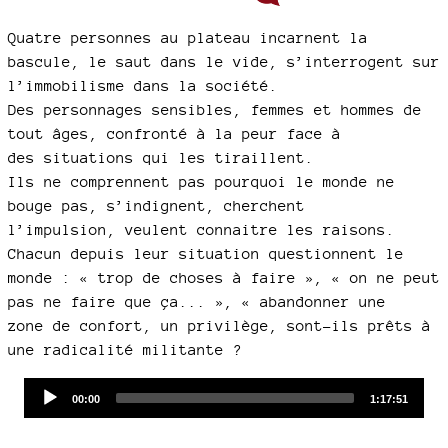
Quatre personnes au plateau incarnent la
bascule, le saut dans le vide, s’interrogent sur
l’immobilisme dans la société.
Des personnages sensibles, femmes et hommes de
tout âges, confronté à la peur face à
des situations qui les tiraillent.
Ils ne comprennent pas pourquoi le monde ne
bouge pas, s’indignent, cherchent
l’impulsion, veulent connaitre les raisons.
Chacun depuis leur situation questionnent le
monde : « trop de choses à faire », « on ne peut
pas ne faire que ça... », « abandonner une
zone de confort, un privilège, sont-ils prêts à
une radicalité militante ?
Audio
Current
Total
00:00
1:17:51
time
duration
Player