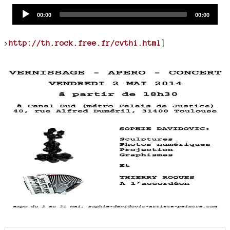
Audio
Current
Total
00:00
00:00
time
duration
Player
>
http://th.rock.free.fr/cvthi.html
]