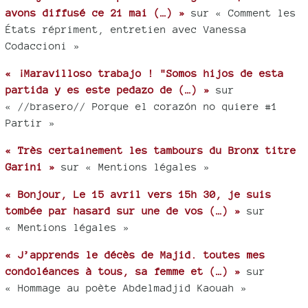
avons diffusé ce 21 mai (…) »
sur « Comment les
États répriment, entretien avec Vanessa
Codaccioni »
« ¡Maravilloso trabajo ! "Somos hijos de esta
partida y es este pedazo de (…) »
sur
« //brasero// Porque el corazón no quiere #1
Partir »
« Très certainement les tambours du Bronx titre
Garini »
sur « Mentions légales »
« Bonjour, Le 15 avril vers 15h 30, je suis
tombée par hasard sur une de vos (…) »
sur
« Mentions légales »
« J’apprends le décès de Majid. toutes mes
condoléances à tous, sa femme et (…) »
sur
« Hommage au poète Abdelmadjid Kaouah »