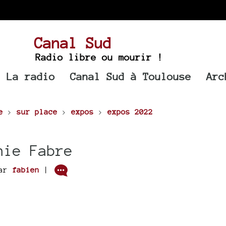
Canal Sud
Radio libre ou mourir !
La radio
Canal Sud à Toulouse
Arc
e
>
sur place
>
expos
>
expos 2022
nie Fabre
ar
fabien
|