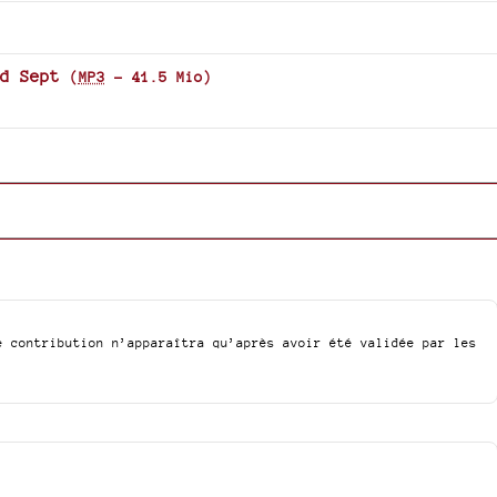
to
increa
or
d Sept
(
MP3
-
41.5 Mio
)
decre
volum
e contribution n’apparaîtra qu’après avoir été validée par les