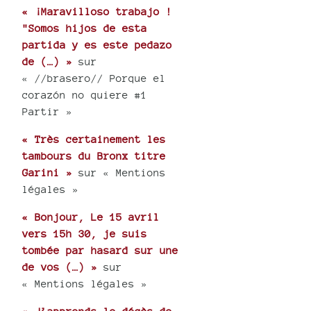
« ¡Maravilloso trabajo !
"Somos hijos de esta
partida y es este pedazo
de (…) »
sur
« //brasero// Porque el
corazón no quiere #1
Partir »
« Très certainement les
tambours du Bronx titre
Garini »
sur « Mentions
légales »
« Bonjour, Le 15 avril
vers 15h 30, je suis
tombée par hasard sur une
de vos (…) »
sur
« Mentions légales »