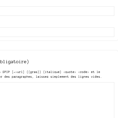
obligatoire)
is SPIP
[->url] {{gras}} {italique} <quote> <code>
et le
er des paragraphes, laissez simplement des lignes vides.