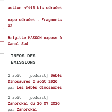
action n°115 bis odradek
se
expo odradek : Fragments
ase
02
e.
Brigitte MASSON expose à
Canal Sud
INFOS DES
ÉMISSIONS
2 août
- [podcast]
Bébés
Dinosaures 2 août 2026
par
Les bébés dinosaures
2 août
- [podcast]
Zanbrokal du 26 07 2026
par
Zanbrokal