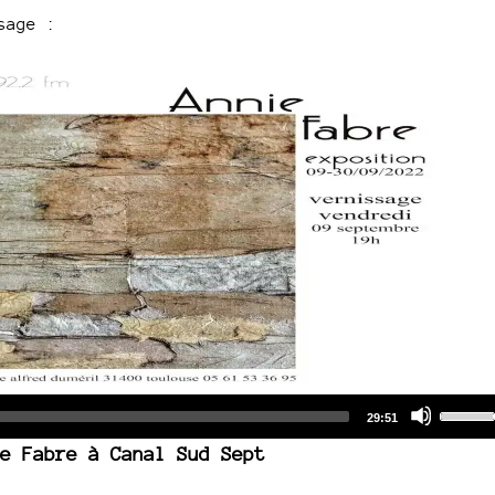
sage :
Audio
Use
Total
29:51
duration
Player
Up/Do
e Fabre à Canal Sud Sept
Arrow
keys