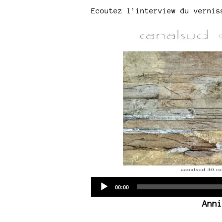
Ecoutez l’interview du vernis
Current
00:00
time
Anni