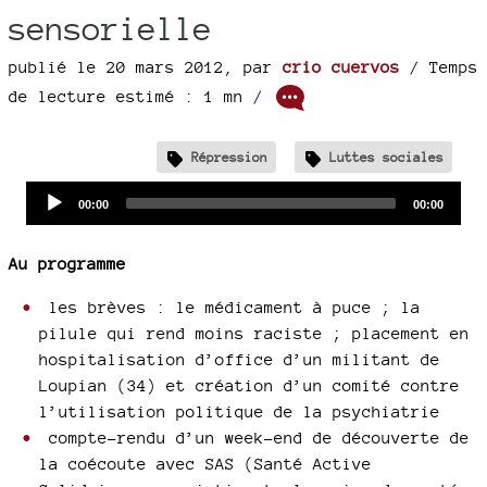
sensorielle
publié le 20 mars 2012
,
par
crio cuervos
/ Temps
de lecture estimé : 1 mn /
Répression
Luttes sociales
Audio
Current
Total
00:00
00:00
time
duration
Player
Au programme
les brèves : le médicament à puce ; la
pilule qui rend moins raciste ; placement en
hospitalisation d’office d’un militant de
Loupian (34) et création d’un comité contre
l’utilisation politique de la psychiatrie
compte-rendu d’un week-end de découverte de
la coécoute avec SAS (Santé Active