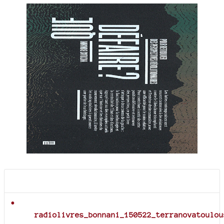
Documents joints
radiolivres_bonnani_150522_terranovatoulou