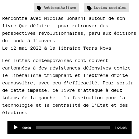
Anticapitalisme
Luttes sociales
Rencontre avec Nicolas Bonanni autour de son
livre Que défaire : pour retrouver des
perspectives révolutionnaires, paru aux éditions
du monde à l’envers.
Le 12 mai 2022 à la libraire Terra Nova
Les luttes contemporaines sont souvent
cantonnées à des résistances défensives contre
le libéralisme triomphant et l’extrême-droite
carnassière, avec peu d’efficacité. Pour sortir
de cette impasse, ce livre s’attaque à deux
totems de la gauche : la fascination pour la
technologie et la centralité de l’État et des
élections.
Audio
Current
Total
00:00
1:26:03
time
duration
Player