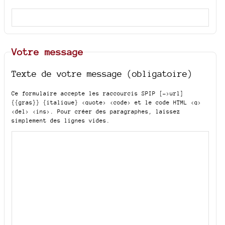
Votre message
Texte de votre message (obligatoire)
Ce formulaire accepte les raccourcis SPIP
[->url]
{{gras}} {italique} <quote> <code>
et le code HTML
<q>
<del> <ins>
. Pour créer des paragraphes, laissez
simplement des lignes vides.