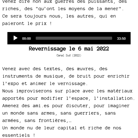
Venez dire non aux guerres des puissants, des
riches, des "qu’ont les moyens de la mener".
Ce sera toujours nous, les autres, qui en
paieront le prix !
Audio
Current
Total
00:00
33:50
time
duration
Player
Revernissage le 6 mai 2022
Canal Sud (2022)
Venez avec des textes, des œuvres, des
instruments de musique, de bruit pour enrichir
l’expo et animer le vernissage.
Nous improviserons sur place avec les matériaux
apportés pour modifier l’espace, l’installation.
Amenez des ami.es pour discuter, pour imaginer
un monde sans armes, sans guerriers, sans
armées, sans frontières,…
Un monde nu de leur capital et riche de nos
essentiels !