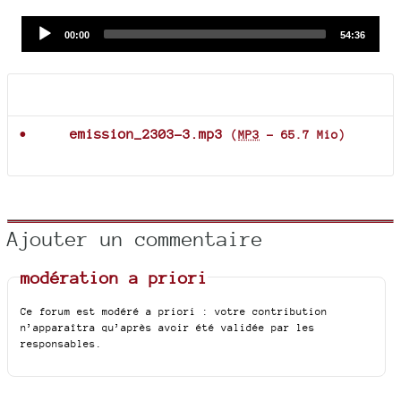
Audio
Current
Total
00:00
54:36
time
duration
Player
Documents joints
emission_2303-3.mp3
(
MP3
-
65.7 Mio
)
Ajouter un commentaire
modération a priori
Ce forum est modéré a priori : votre contribution
n’apparaîtra qu’après avoir été validée par les
responsables.