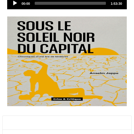
Audio
Current
Total
00:00
1:53:30
time
duration
Player
Documents joints