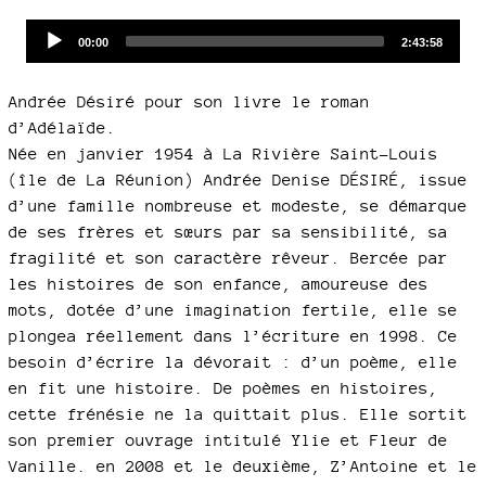
Audio
Current
Total
00:00
2:43:58
time
duration
Player
Andrée Désiré pour son livre le roman
d’Adélaïde.
Née en janvier 1954 à La Rivière Saint-Louis
(île de La Réunion) Andrée Denise DÉSIRÉ, issue
d’une famille nombreuse et modeste, se démarque
de ses frères et sœurs par sa sensibilité, sa
fragilité et son caractère rêveur. Bercée par
les histoires de son enfance, amoureuse des
mots, dotée d’une imagination fertile, elle se
plongea réellement dans l’écriture en 1998. Ce
besoin d’écrire la dévorait : d’un poème, elle
en fit une histoire. De poèmes en histoires,
cette frénésie ne la quittait plus. Elle sortit
son premier ouvrage intitulé Ylie et Fleur de
Vanille. en 2008 et le deuxième, Z’Antoine et le