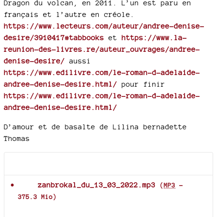
Dragon du volcan, en 2011. L’un est paru en
français et l’autre en créole.
https://www.lecteurs.com/auteur/andree-denise-
desire/3910417#tabbooks
et
https://www.la-
reunion-des-livres.re/auteur_ouvrages/andree-
denise-desire/
aussi
https://www.edilivre.com/le-roman-d-adelaide-
andree-denise-desire.html/
pour finir
https://www.edilivre.com/le-roman-d-adelaide-
andree-denise-desire.html/
D’amour et de basalte de Lilina bernadette
Thomas
Documents joints
zanbrokal_du_13_03_2022.mp3
(
MP3
-
375.3 Mio
)