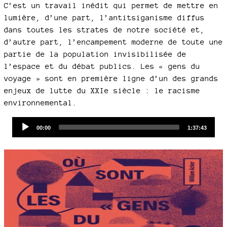
C’est un travail inédit qui permet de mettre en
lumière, d’une part, l’antitsiganisme diffus
dans toutes les strates de notre société et,
d’autre part, l’encampement moderne de toute une
partie de la population invisibilisée de
l’espace et du débat publics. Les « gens du
voyage » sont en première ligne d’un des grands
enjeux de lutte du XXIe siècle : le racisme
environnemental.
Audio
Current
Total
00:00
1:37:43
time
duration
Player