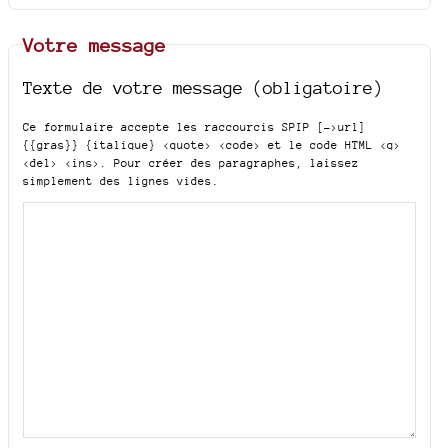
Votre message
Texte de votre message (obligatoire)
Ce formulaire accepte les raccourcis SPIP
[->url]
{{gras}} {italique} <quote> <code>
et le code HTML
<q>
<del> <ins>
. Pour créer des paragraphes, laissez
simplement des lignes vides.