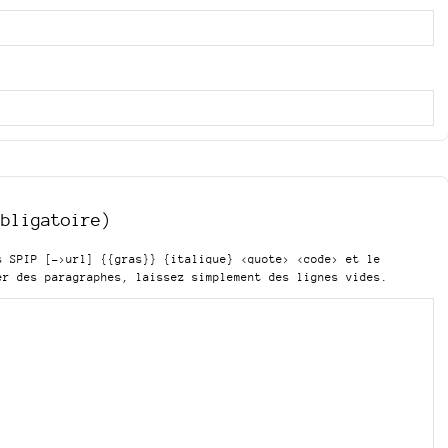
obligatoire)
is SPIP
[->url] {{gras}} {italique} <quote> <code>
et le
er des paragraphes, laissez simplement des lignes vides.