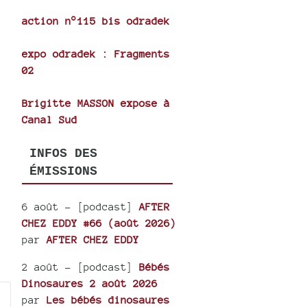
ase
action n°115 bis odradek
e.
expo odradek : Fragments
02
Brigitte MASSON expose à
Canal Sud
INFOS DES
ÉMISSIONS
6 août
- [podcast]
AFTER
CHEZ EDDY #66 (août 2026)
par
AFTER CHEZ EDDY
2 août
- [podcast]
Bébés
Dinosaures 2 août 2026
par
Les bébés dinosaures