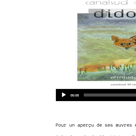
Current
00:00
time
Pour un aperçu de ses œuvres