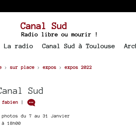
Canal Sud
Radio libre ou mourir !
La radio
Canal Sud à Toulouse
Arc
e
>
sur place
>
expos
>
expos 2022
Canal Sud
r
fabien
|
 photos du 7 au 31 Janvier
 à 18h00